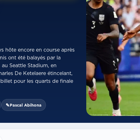
ays hôte encore en course après
is ont été balayés par la
t, au Seattle Stadium, en
arles De Ketelaere étincelant,
billet pour les quarts de finale
✎
Pascal Abihona