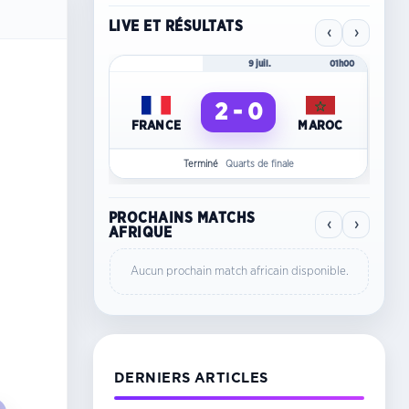
LIVE ET RÉSULTATS
‹
›
Mondial 2026
9 juil.
01h00
Mo
2 - 0
FRANCE
MAROC
C
Terminé
Quarts de finale
PROCHAINS MATCHS
‹
›
AFRIQUE
Aucun prochain match africain disponible.
DERNIERS ARTICLES