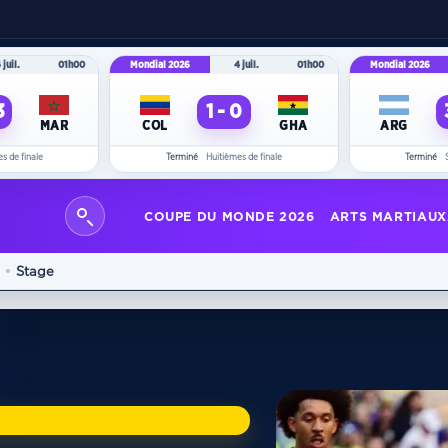
 juil.
01h00
Mondial 2026
4 juil.
01h00
Mondial 2026
3
1 - 0
MAR
COL
GHA
ARG
s de finale
Terminé
Huitièmes de finale
Terminé
COUPE DU MONDE 2026
ARTS MARTIAUX
Stage