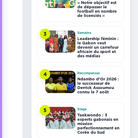
« Notre objectif est
de dépasser le
football en nombre
de licenciés »
Semaine
3
Leadership féminin :
le Gabon veut
devenir un carrefour
africain du sport et
des médias
Récompenses
4
Ndambo d’Or 2026 :
le successeur de
Derrick Assoumou
connu le 7 août
Stage
5
Taekwondo : 3
experts gabonais en
mission
perfectionnement en
Corée du Sud