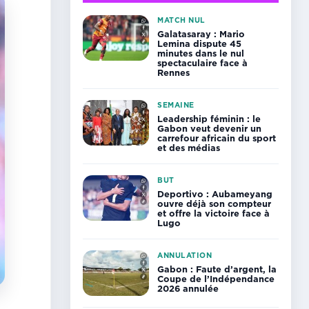
MATCH NUL
Galatasaray : Mario
Lemina dispute 45
minutes dans le nul
spectaculaire face à
Rennes
SEMAINE
Leadership féminin : le
Gabon veut devenir un
carrefour africain du sport
et des médias
BUT
Deportivo : Aubameyang
ouvre déjà son compteur
et offre la victoire face à
Lugo
ANNULATION
Gabon : Faute d’argent, la
Coupe de l’Indépendance
2026 annulée