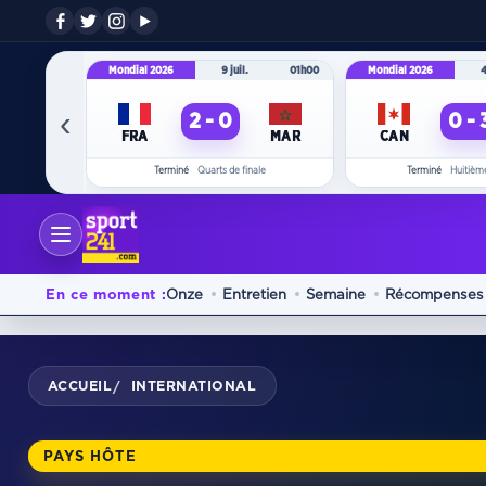
Mondial 2026
9 juil.
01h00
Mondial 2026
4
‹
2 - 0
0 - 
FRA
MAR
CAN
Terminé
Quarts de finale
Terminé
Huitième
En ce moment :
Onze
Entretien
Semaine
Récompenses
ACCUEIL
INTERNATIONAL
/
PAYS HÔTE