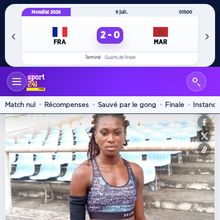
Mondial 2026
9 juil.
01h00
Mo
‹
›
2 - 0
FRA
MAR
Terminé
Quarts de finale
Portrait
Match nul
Récompenses
Sauvé par le gong
Finale
Instanc