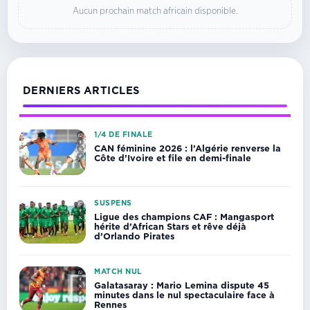
Aucun prochain match africain disponible.
DERNIERS ARTICLES
1/4 DE FINALE
CAN féminine 2026 : l’Algérie renverse la
Côte d’Ivoire et file en demi-finale
SUSPENS
Ligue des champions CAF : Mangasport
hérite d’African Stars et rêve déjà
d’Orlando Pirates
MATCH NUL
Galatasaray : Mario Lemina dispute 45
minutes dans le nul spectaculaire face à
Rennes