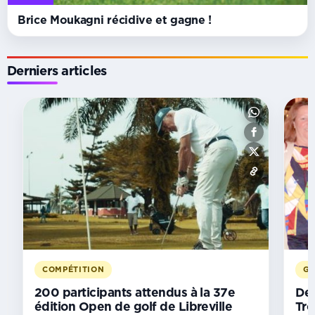
Brice Moukagni récidive et gagne !
Derniers articles
MATCH
RETOUR
Éliminatoires
CAN
U23 :
Les
Panthères
du
Gabon
tuent
les
COMPÉTITION
G
Lions
Indomptables
200 participants attendus à la 37e
Des
à
édition Open de golf de Libreville
Tro