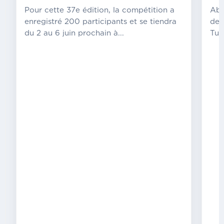
domicile
Pour cette 37e édition, la compétition a
Abs
En
enregistré 200 participants et se tiendra
de 
égalité
du 2 au 6 juin prochain à...
Tur
parfaite
sur
l’ensemble
des
manches
(1-
1),
c’est
la
séance
de
tirs
aux
buts
(7-
6),
qui