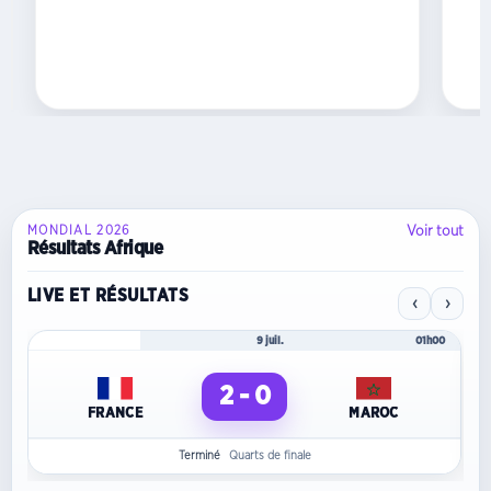
a
départagé
ce...
Voir tout
MONDIAL 2026
Résultats Afrique
LIVE ET RÉSULTATS
‹
›
Mondial 2026
9 juil.
01h00
2 - 0
FRANCE
MAROC
Terminé
Quarts de finale