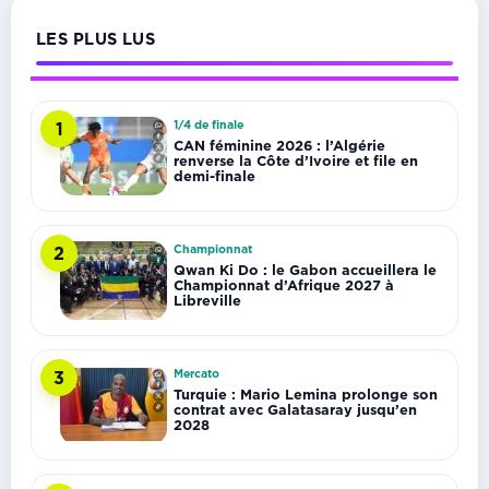
LES PLUS LUS
1/4 de finale
1
CAN féminine 2026 : l’Algérie
renverse la Côte d’Ivoire et file en
demi-finale
Championnat
2
Qwan Ki Do : le Gabon accueillera le
Championnat d’Afrique 2027 à
Libreville
Mercato
3
Turquie : Mario Lemina prolonge son
contrat avec Galatasaray jusqu’en
2028