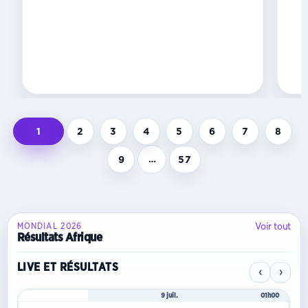
2026
au
stade
Moulay
Hassan...
1
2
3
4
5
6
7
8
9
…
57
Voir tout
MONDIAL 2026
Résultats Afrique
LIVE ET RÉSULTATS
‹
›
Mondial 2026
9 juil.
01h00