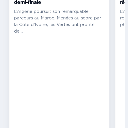
file
demi-finale
rêv
en
L’Algérie poursuit son remarquable
L’A
demi-
finale
parcours au Maroc. Menées au score par
rou
la Côte d’Ivoire, les Vertes ont profité
pha
Le
de...
Maroc
poursuit
son
aventure
à
domicile.
Opposées
à
l’Afrique
du
Sud,
ce
samedi
8
août