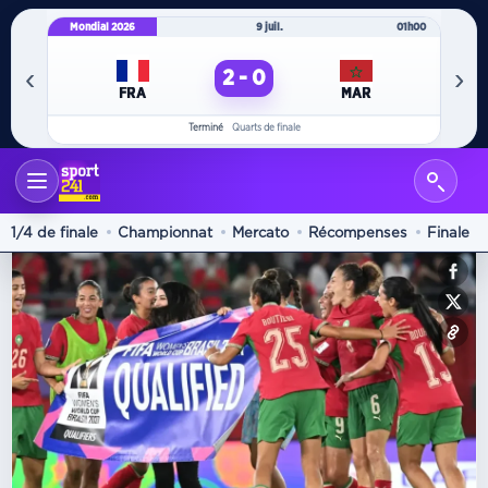
Mondial 2026
9 juil.
01h00
Mo
‹
›
2 - 0
FRA
MAR
Terminé
Quarts de finale
International
1/4 de finale
Championnat
Mercato
Récompenses
Finale