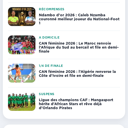
RÉCOMPENSES
Ndambo d’or 2026 : Caleb Nzamba
couronné meilleur joueur du National-Foot
1
A DOMICILE
CAN féminine 2026 : Le Maroc renvoie
l’Afrique du Sud au bercail et file en demi-
finale
1/4 DE FINALE
CAN féminine 2026 : l’Algérie renverse la
Côte d’Ivoire et file en demi-finale
SUSPENS
Ligue des champions CAF : Mangasport
hérite d’African Stars et rêve déjà
d’Orlando Pirates