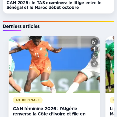
CAN 2025 : le TAS examinera le litige entre le
Sénégal et le Maroc début octobre
Derniers articles
A
DOMICILE
CAN
féminine
2026 :
Le
Maroc
renvoie
l’Afrique
du
Sud
1/4 DE FINALE
SU
au
bercail
CAN féminine 2026 : l’Algérie
Lig
et
renverse la Côte d’Ivoire et file en
Man