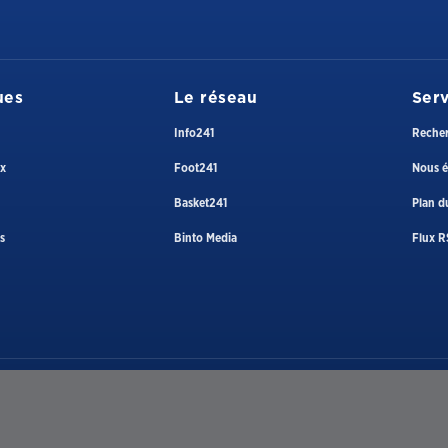
ues
Le réseau
Serv
Info241
Reche
ux
Foot241
Nous é
Basket241
Plan du
s
Binto Media
Flux R
Téléphone
+241 074 39 90 90