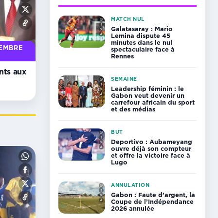
MATCH NUL
Galatasaray : Mario
Lemina dispute 45
minutes dans le nul
CEMBRE
spectaculaire face à
Rennes
nts aux
SEMAINE
Leadership féminin : le
Gabon veut devenir un
carrefour africain du sport
et des médias
BUT
Deportivo : Aubameyang
ouvre déjà son compteur
et offre la victoire face à
Lugo
ANNULATION
Gabon : Faute d’argent, la
Coupe de l’Indépendance
2026 annulée