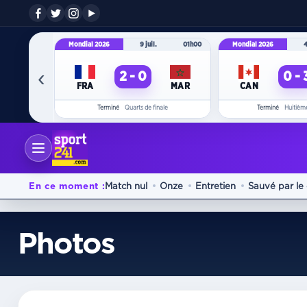
Mondial 2026
9 juil.
01h00
Mondial 2026
4
‹
2 - 0
0 - 
FRA
MAR
CAN
Terminé
Quarts de finale
Terminé
Huitième
En ce moment :
Match nul
Onze
Entretien
Sauvé par le
Photos