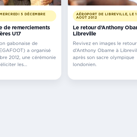
MERCREDI 5 DÉCEMBRE
AÉROPORT DE LIBREVILLE, LE 
AOÛT 2012
e de remerciements
Le retour d’Anthony Oba
ères U17
Libreville
ion gabonaise de
Revivez en images le retour
FEGAFOOT) a organisé
d’Anthony Obame à Librevil
bre 2012, une cérémonie
après son sacre olympique
liciter les...
londonien.