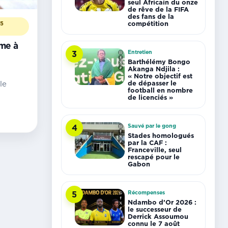
seul Africain du onze
de rêve de la FIFA
des fans de la
compétition
15
me à
Entretien
3
Barthélémy Bongo
Akanga Ndjila :
« Notre objectif est
de dépasser le
le
football en nombre
de licenciés »
Sauvé par le gong
4
Stades homologués
par la CAF :
Franceville, seul
rescapé pour le
Gabon
Récompenses
5
Ndambo d’Or 2026 :
le successeur de
Derrick Assoumou
connu le 7 août