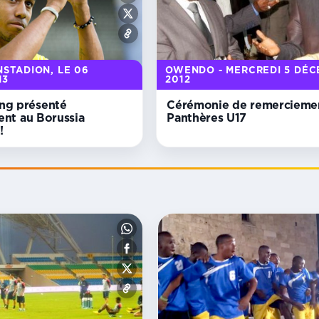
STADION, LE 06
OWENDO - MERCREDI 5 DÉ
13
2012
g présenté
Cérémonie de remercieme
ment au Borussia
Panthères U17
!