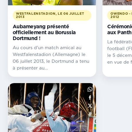
WESTFALENSTADION, LE 06 JUILLET
OWENDO - 
2013
2012
Aubameyang présenté
Cérémoni
officiellement au Borussia
aux Panth
Dortmund !
La fédérat
Au cours d’un match amical au
football (
Westfalenstadion (Allemagne) le
le 5 décem
06 juillet 2013, le Dortmund a tenu
en vue de fé
à présenter au...