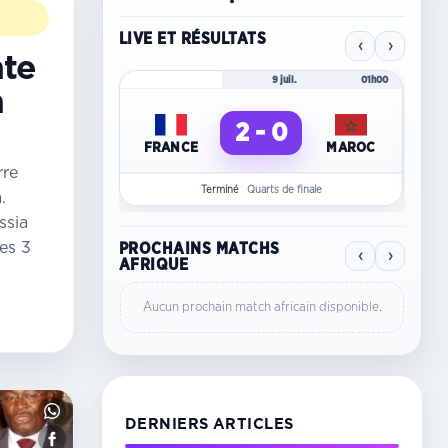
LIVE ET RÉSULTATS
‹
›
nte
Mondial 2026
9 juil.
01h00
Mo
n
2 - 0
FRANCE
MAROC
C
rre
Terminé
Quarts de finale
.
ssia
les 3
PROCHAINS MATCHS
‹
›
AFRIQUE
Aucun prochain match africain disponible.
DERNIERS ARTICLES