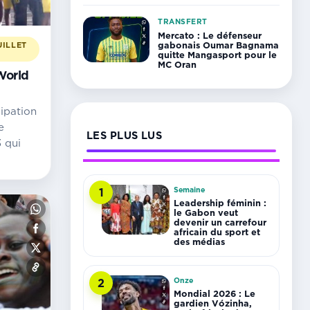
TRANSFERT
Mercato : Le défenseur
gabonais Oumar Bagnama
UILLET
quitte Mangasport pour le
MC Oran
World
cipation
e
LES PLUS LUS
 qui
Semaine
1
Leadership féminin :
le Gabon veut
devenir un carrefour
africain du sport et
des médias
Onze
2
Mondial 2026 : Le
gardien Vózinha,