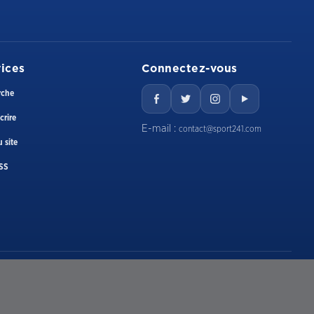
ices
Connectez-vous
rche
crire
E-mail :
contact@sport241.com
 site
SS
E-mail
contact@sport241.com