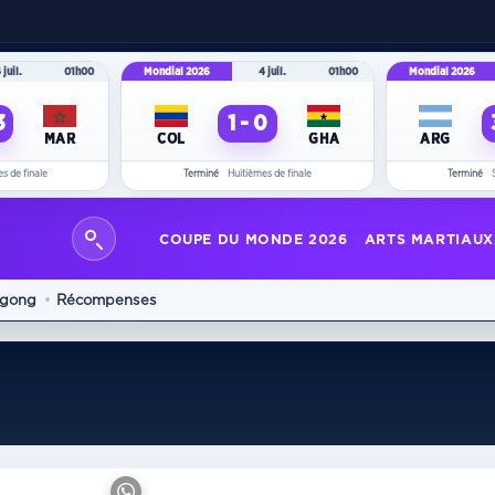
 juil.
01h00
Mondial 2026
4 juil.
01h00
Mondial 2026
3
1 - 0
MAR
COL
GHA
ARG
s de finale
Terminé
Huitièmes de finale
Terminé
COUPE DU MONDE 2026
ARTS MARTIAUX
 gong
Récompenses