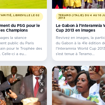
’AMITIÉ, LIBREVILLE LE 02
TERAMO (ITALIE) DU 4 AU 10 J
2013
ement du PSG pour le
Le Gabon à l’Interamnia 
des Champions
Cup 2013 en images
mages la séance
Revivez en images, la parti
ent public du Paris
du Gabon à la 41e édition d
ain pour le Trophée des
l’Interamnia World Cup 2013
Celle-ci a eu...
s’est tenue à Teramo...