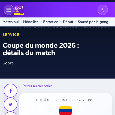
Match nul
Médailles
Entretien
Début
Sauvé par le gong
ACCUEIL
/
COUPE DU MONDE 2026 : DÉTAILS DU MATCH
SERVICE
Coupe du monde 2026 :
détails du match
Score
← Retour au calendrier
HUITIÈMES DE FINALE · 04/07 01:00