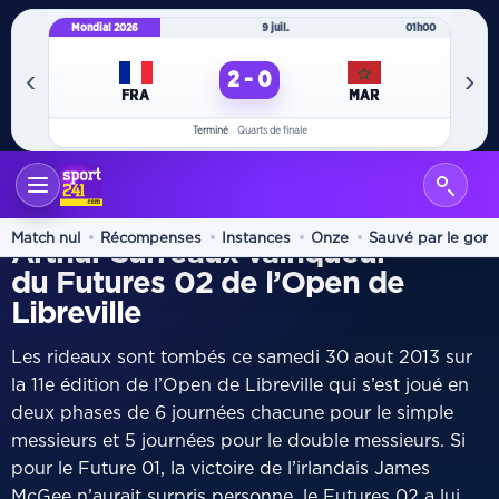
Mondial 2026
9 juil.
01h00
Mo
‹
›
2 - 0
FRA
MAR
Terminé
Quarts de finale
ACCUEIL
TENNIS
/
TENNIS
Match nul
Récompenses
Instances
Onze
Sauvé par le gon
Arthur Surreaux vainqueur
du Futures 02 de l’Open de
Libreville
Les rideaux sont tombés ce samedi 30 aout 2013 sur
la 11e édition de l’Open de Libreville qui s’est joué en
deux phases de 6 journées chacune pour le simple
messieurs et 5 journées pour le double messieurs. Si
pour le Future 01, la victoire de l’irlandais James
McGee n’aurait surpris personne, le Futures 02 a lui,