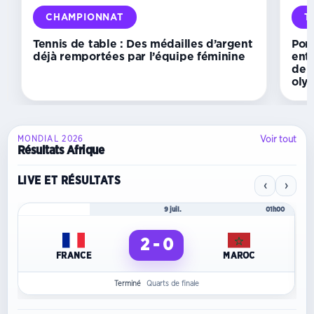
tennis
CHAMPIONNAT
T
de
table
Tennis de table : Des médailles d’argent
Pong
à
déjà remportées par l’équipe féminine
ent
Yaoundé
de t
oly
Voir tout
MONDIAL 2026
Résultats Afrique
LIVE ET RÉSULTATS
‹
›
Mondial 2026
9 juil.
01h00
2 - 0
FRANCE
MAROC
Terminé
Quarts de finale