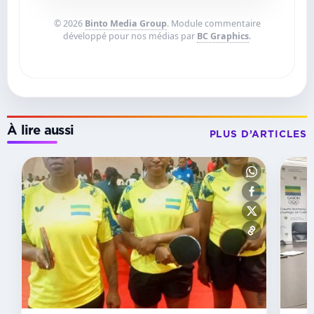
© 2026
Binto Media Group
. Module commentaire
développé pour nos médias par
BC Graphics
.
À lire aussi
PLUS D’ARTICLES
CHAMPIONNAT
AFRIQUE
CENTRALE
Le
Gabon
brille
aux
championnats
d’Afrique
centrale
de