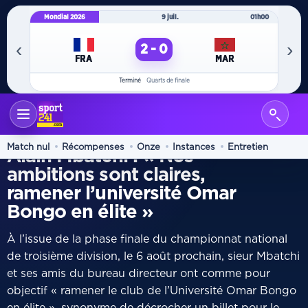
Mondial 2026
9 juil.
01h00
Mo
‹
›
2 - 0
FRA
MAR
Terminé
Quarts de finale
ACCUEIL
INTERVIEW
/
ENTRETIEN
Match nul
Récompenses
Onze
Instances
Entretien
Alain Mbatchi : « Nos
ambitions sont claires,
ramener l’université Omar
Bongo en élite »
À l’issue de la phase finale du championnat national
de troisième division, le 6 août prochain, sieur Mbatchi
et ses amis du bureau directeur ont comme pour
objectif « ramener le club de l’Université Omar Bongo
en élite », synonyme de décrocher un billet pour le