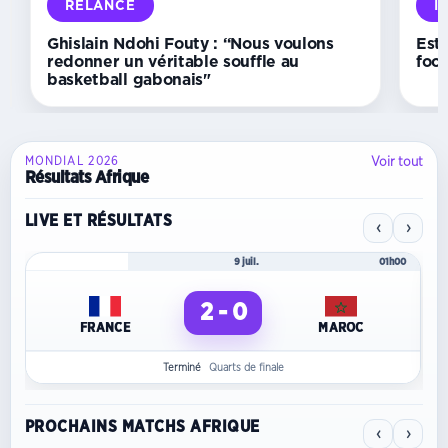
football
RELANCE
I
en
nombre
Ghislain Ndohi Fouty : “Nous voulons
Est
de
redonner un véritable souffle au
foot
licenciés »
basketball gabonais"
Voir tout
MONDIAL 2026
Résultats Afrique
LIVE ET RÉSULTATS
‹
›
Mondial 2026
9 juil.
01h00
2 - 0
FRANCE
MAROC
Terminé
Quarts de finale
PROCHAINS MATCHS AFRIQUE
‹
›