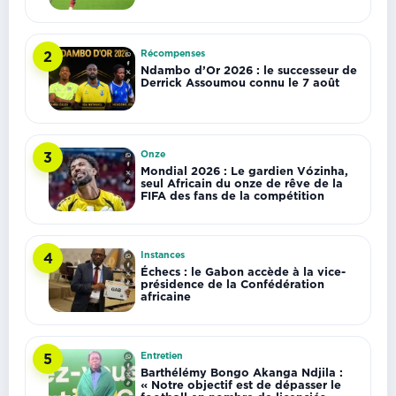
Récompenses
2
Ndambo d’Or 2026 : le successeur de
Derrick Assoumou connu le 7 août
Onze
3
Mondial 2026 : Le gardien Vózinha,
seul Africain du onze de rêve de la
FIFA des fans de la compétition
Instances
4
Échecs : le Gabon accède à la vice-
présidence de la Confédération
africaine
Entretien
5
Barthélémy Bongo Akanga Ndjila :
« Notre objectif est de dépasser le