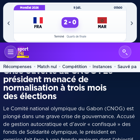
Mondial 2026
9 juil.
01h00
Mo
‹
›
2 - 0
FRA
MAR
Terminé
Quarts de finale
ACCUEIL
+ SPORTS
/
NORMALISATION
Récompenses
Match nul
Compétition
Instances
Sauvé par 
Crise ouverte au CNOG : Le
président menacé de
normalisation à trois mois
des élections
Le Comité national olympique du Gabon (CNOG) est
plongé dans une grave crise de gouvernance. Accusé
de gestion autocratique et d’avoir « confisqué » des
fonds de Solidarité olympique, le président en
exercice fait face à une fronde majeure dont l’objectif