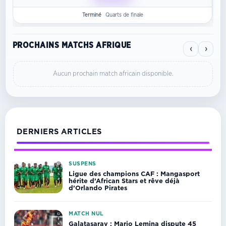
Terminé
Quarts de finale
PROCHAINS MATCHS AFRIQUE
‹
›
Aucun prochain match africain disponible.
DERNIERS ARTICLES
SUSPENS
Ligue des champions CAF : Mangasport
hérite d’African Stars et rêve déjà
d’Orlando Pirates
MATCH NUL
Galatasaray : Mario Lemina dispute 45