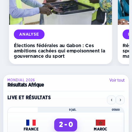
veut
devenir
un
carrefour
africain
du
sport
ANALYSE
I
et
des
Élections fédérales au Gabon : Ces
Régu
médias
ambitions cachées qui empoisonnent la
spor
gouvernance du sport
mal
Voir tout
MONDIAL 2026
Résultats Afrique
LIVE ET RÉSULTATS
‹
›
Mondial 2026
9 juil.
01h00
2 - 0
FRANCE
MAROC