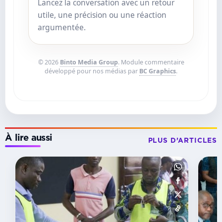
Lancez la conversation avec un retour
utile, une précision ou une réaction
argumentée.
© 2026
Binto Media Group
. Module commentaire
développé pour nos médias par
BC Graphics
.
À lire aussi
PLUS D’ARTICLES
SEMAINE
Leadership
féminin :
le
Gabon