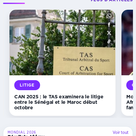
INSTANCES
Échecs :
le
Gabon
accède
à
la
vice-
présidence
de
la
Confédération
LITIGE
O
africaine
CAN 2025 : le TAS examinera le litige
Mon
entre le Sénégal et le Maroc début
Afri
octobre
fans
Voir tout
MONDIAL 2026