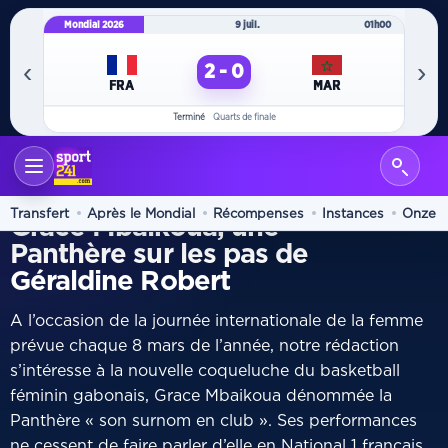
Mondial 2026
9 juil.
01h00
Mo
‹
›
2 - 0
FRA
MAR
Terminé
Quarts de finale
ACCUEIL
GROS PLAN
/
PORTRAIT
Transfert
Après le Mondial
Récompenses
Instances
Onze
Grace Mbaikoua, une
Panthère sur les pas de
Géraldine Robert
A l’occasion de la journée internationale de la femme
prévue chaque 8 mars de l’année, notre rédaction
s’intéresse à la nouvelle coqueluche du basketball
féminin gabonais, Grace Mbaikoua dénommée la
Panthère « son surnom en club ». Ses performances
ne cessent de faire parler d’elle en National 1 français.