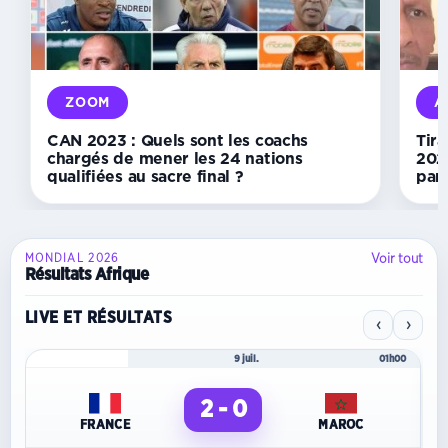
de
Derrick
Assoumou
connu
le
7
ZOOM
A
août
CAN 2023 : Quels sont les coachs
Tira
chargés de mener les 24 nations
202
qualifiées au sacre final ?
par 
Voir tout
MONDIAL 2026
Résultats Afrique
LIVE ET RÉSULTATS
‹
›
Mondial 2026
9 juil.
01h00
2 - 0
FRANCE
MAROC