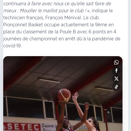
continuera à faire avec nous ce qu’elle sait faire de
mieux : Mouiller le maillot pour le club !
», indique le
technicien français, François Ménival. Le club
Pionçonnet Basket occupe actuellement la 9ème en
place du classement de la Poule B avec 6 points en 4
journées de championnat en arrêt dû à la pandémie de
covid-19.