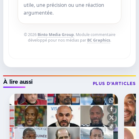
utile, une précision ou une réaction
argumentée.
© 2026
Binto Media Group
. Module commentaire
développé pour nos médias par
BC Graphics
.
À lire aussi
PLUS D’ARTICLES
RÉCOMPENSES
Ndambo
d’Or
2026 :
le
successeur