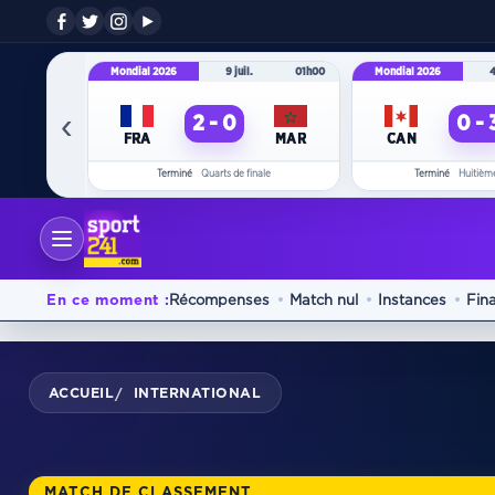
Mondial 2026
9 juil.
01h00
Mondial 2026
4
‹
2 - 0
0 - 
FRA
MAR
CAN
Terminé
Quarts de finale
Terminé
Huitième
En ce moment :
Récompenses
Match nul
Instances
Fin
ACCUEIL
INTERNATIONAL
/
MATCH DE CLASSEMENT