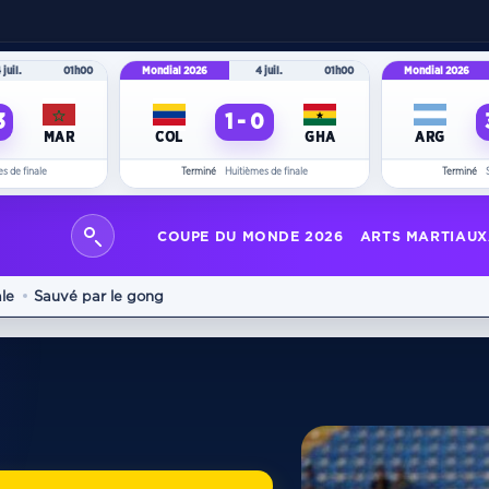
 juil.
01h00
Mondial 2026
4 juil.
01h00
Mondial 2026
3
1 - 0
MAR
COL
GHA
ARG
s de finale
Terminé
Huitièmes de finale
Terminé
COUPE DU MONDE 2026
ARTS MARTIAUX
ale
Sauvé par le gong