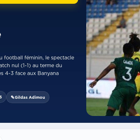
e
 football féminin, le spectacle
match nul (1-1) au terme du
es 4-3 face aux Banyana
5
✎
Gildas Adimou