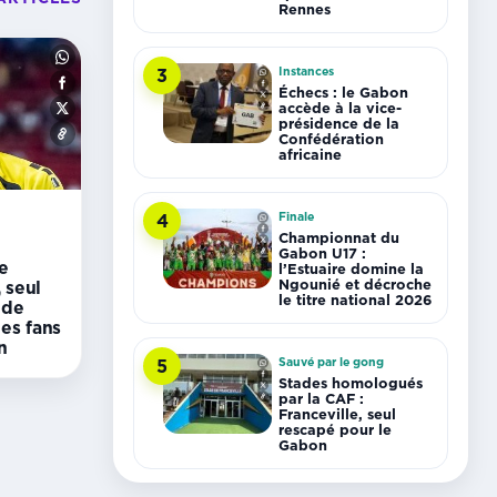
Rennes
Instances
3
Échecs : le Gabon
accède à la vice-
présidence de la
Confédération
africaine
Finale
4
Championnat du
Gabon U17 :
e
l’Estuaire domine la
Ngounié et décroche
 seul
le titre national 2026
 de
des fans
n
Sauvé par le gong
5
Stades homologués
par la CAF :
Franceville, seul
rescapé pour le
Gabon