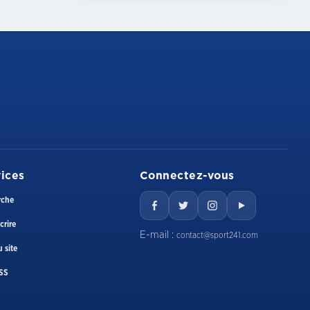
ices
Connectez-vous
rche
crire
E-mail :
contact@sport241.com
 site
SS