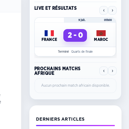
LIVE ET RÉSULTATS
‹
›
Mondial 2026
9 juil.
01h00
Mo
2 - 0
FRANCE
MAROC
C
Terminé
Quarts de finale
PROCHAINS MATCHS
‹
›
AFRIQUE
Aucun prochain match africain disponible.
e
e
DERNIERS ARTICLES