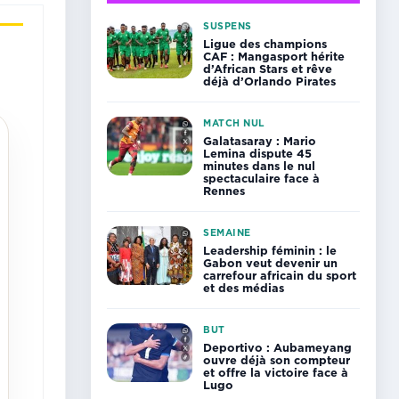
SUSPENS
Ligue des champions
CAF : Mangasport hérite
d’African Stars et rêve
déjà d’Orlando Pirates
MATCH NUL
Galatasaray : Mario
Lemina dispute 45
minutes dans le nul
spectaculaire face à
Rennes
SEMAINE
Leadership féminin : le
Gabon veut devenir un
carrefour africain du sport
et des médias
BUT
Deportivo : Aubameyang
ouvre déjà son compteur
et offre la victoire face à
Lugo