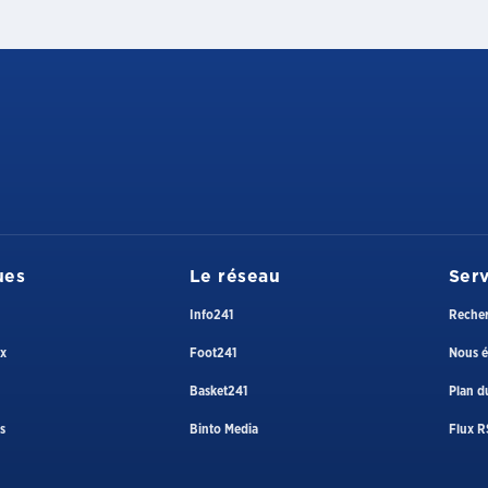
ues
Le réseau
Serv
Info241
Reche
ux
Foot241
Nous é
Basket241
Plan du
s
Binto Media
Flux R