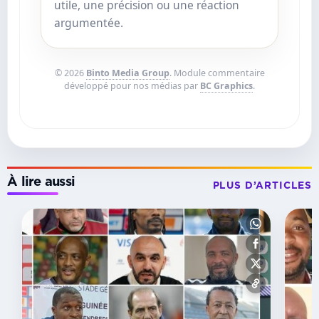
utile, une précision ou une réaction
argumentée.
© 2026
Binto Media Group
. Module commentaire
développé pour nos médias par
BC Graphics
.
À lire aussi
PLUS D’ARTICLES
RÉCOMPENSES
Ndambo
d’Or
2026 :
le
successeur