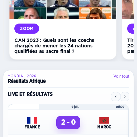
de
Derrick
Assoumou
connu
le
7
ZOOM
A
août
CAN 2023 : Quels sont les coachs
Tira
chargés de mener les 24 nations
202
qualifiées au sacre final ?
par 
Voir tout
MONDIAL 2026
Résultats Afrique
LIVE ET RÉSULTATS
‹
›
Mondial 2026
9 juil.
01h00
2 - 0
FRANCE
MAROC