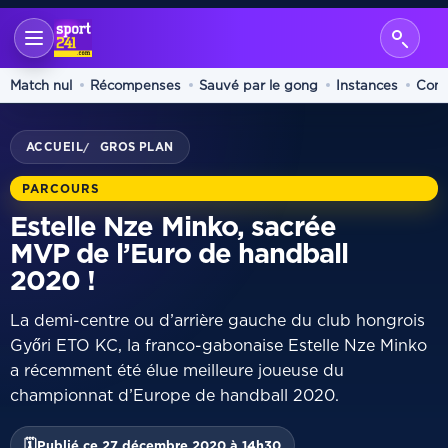
Match nul
Récompenses
Sauvé par le gong
Instances
Comp
ACCUEIL
GROS PLAN
/
PARCOURS
Estelle Nze Minko, sacrée
MVP de l’Euro de handball
2020 !
La demi-centre ou d’arrière gauche du club hongrois
Győri ETO KC, la franco-gabonaise Estelle Nze Minko
a récemment été élue meilleure joueuse du
championnat d’Europe de handball 2020.
🗓
Publié ce 27 décembre 2020 à 14h30