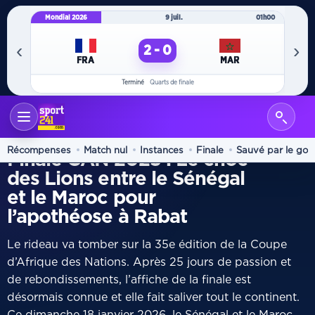
Mondial 2026
9 juil.
01h00
Mo
‹
›
2 - 0
FRA
MAR
Terminé
Quarts de finale
ACCUEIL
INTERNATIONAL
/
FINALE
Récompenses
Match nul
Instances
Finale
Sauvé par le gon
Finale CAN 2025 : Le choc
des Lions entre le Sénégal
et le Maroc pour
l’apothéose à Rabat
Le rideau va tomber sur la 35e édition de la Coupe
d’Afrique des Nations. Après 25 jours de passion et
de rebondissements, l’affiche de la finale est
désormais connue et elle fait saliver tout le continent.
Ce dimanche 18 janvier 2026, le Sénégal et le Maroc