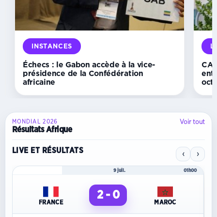
hérite
d’African
Stars
et
rêve
déjà
INSTANCES
L
d’Orlando
Pirates
Échecs : le Gabon accède à la vice-
CAN 
présidence de la Confédération
ent
africaine
oct
Voir tout
MONDIAL 2026
Résultats Afrique
LIVE ET RÉSULTATS
‹
›
Mondial 2026
9 juil.
01h00
2 - 0
FRANCE
MAROC