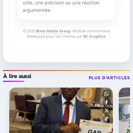
utile, une précision ou une réaction
argumentée.
© 2026
Binto Media Group
. Module commentaire
développé pour nos médias par
BC Graphics
.
À lire aussi
PLUS D’ARTICLES
SUSPENS
Ligue
des
champions
CAF :
Mangasport