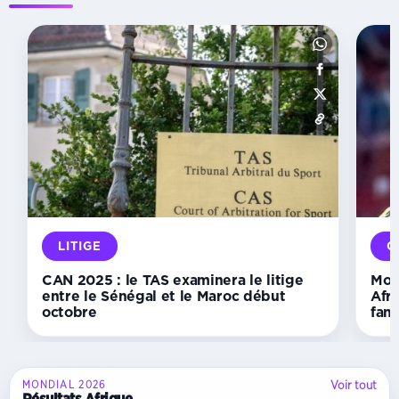
INSTANCES
Échecs :
le
Gabon
accède
à
la
vice-
présidence
de
la
Confédération
LITIGE
O
africaine
CAN 2025 : le TAS examinera le litige
Mon
entre le Sénégal et le Maroc début
Afri
octobre
fans
Voir tout
MONDIAL 2026