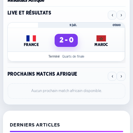
Résultats Afrique
LIVE ET RÉSULTATS
‹
›
Mondial 2026
9 juil.
01h00
2 - 0
FRANCE
MAROC
Terminé
Quarts de finale
PROCHAINS MATCHS AFRIQUE
‹
›
Aucun prochain match africain disponible.
DERNIERS ARTICLES