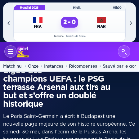
Mondial 2026
9 juil.
01h00
Mo
‹
›
2 - 0
FRA
MAR
Terminé
Quarts de finale
ACCUEIL
INTERNATIONAL
/
FINALE
Match nul
Onze
Instances
Récompenses
Sauvé par le gon
Ligue des
champions UEFA : le PSG
terrasse Arsenal aux tirs au
but et s’offre un doublé
historique
Le Paris Saint-Germain a écrit à Budapest une
nouvelle page majeure de son histoire européenne. Ce
samedi 30 mai, dans l’écrin de la Puskás Aréna, les