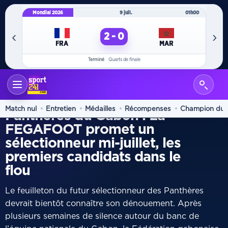
Mondial 2026
9 juil.
01h00
Mo
‹
›
2 - 0
FRA
MAR
Terminé
Quarts de finale
ACCUEIL
FOOTBALL
/
PROMESSE
Match nul
Entretien
Médailles
Récompenses
Champion du
Panthères du Gabon : La
FEGAFOOT promet un
sélectionneur mi-juillet, les
premiers candidats dans le
flou
Le feuilleton du futur sélectionneur des Panthères
devrait bientôt connaître son dénouement. Après
plusieurs semaines de silence autour du banc de