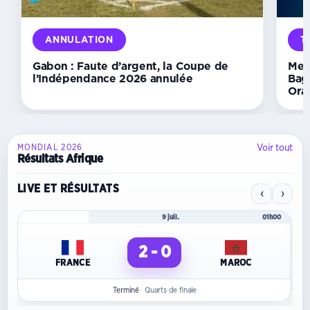
dans
le
nul
spectaculaire
ANNULATION
T
face
à
Gabon : Faute d’argent, la Coupe de
Mer
Rennes
l’Indépendance 2026 annulée
Bag
Ora
Voir tout
MONDIAL 2026
Résultats Afrique
LIVE ET RÉSULTATS
‹
›
Mondial 2026
9 juil.
01h00
2 - 0
FRANCE
MAROC
Terminé
Quarts de finale