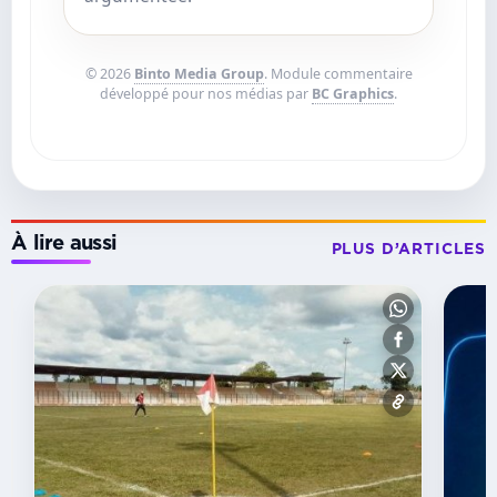
© 2026
Binto Media Group
. Module commentaire
développé pour nos médias par
BC Graphics
.
À lire aussi
PLUS D’ARTICLES
MATCH
NUL
Galatasaray :
Mario
Lemina
dispute
45
minutes