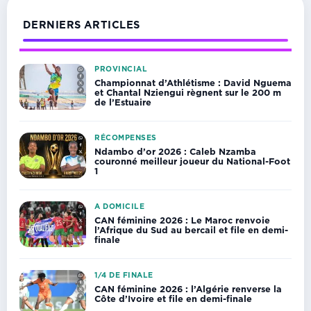
DERNIERS ARTICLES
PROVINCIAL
Championnat d’Athlétisme : David Nguema
et Chantal Nziengui règnent sur le 200 m
de l’Estuaire
RÉCOMPENSES
Ndambo d’or 2026 : Caleb Nzamba
couronné meilleur joueur du National-Foot
1
A DOMICILE
CAN féminine 2026 : Le Maroc renvoie
l’Afrique du Sud au bercail et file en demi-
finale
1/4 DE FINALE
CAN féminine 2026 : l’Algérie renverse la
Côte d’Ivoire et file en demi-finale