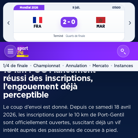
Mondial 2026
9 juil.
01h00
Mo
‹
›
2 - 0
FRA
MAR
Terminé
Quarts de finale
ACCUEIL
ATHLÉTISME
/
COURSE
1/4 de finale
Championnat
Annulation
Mercato
Instances
10 km POG : lancement
réussi des inscriptions,
l’engouement déjà
perceptible
Le coup d’envoi est donné. Depuis ce samedi 18 avril
2026, les inscriptions pour le 10 km de Port-Gentil
sont officiellement ouvertes, suscitant déjà un vif
intérêt auprès des passionnés de course à pied.