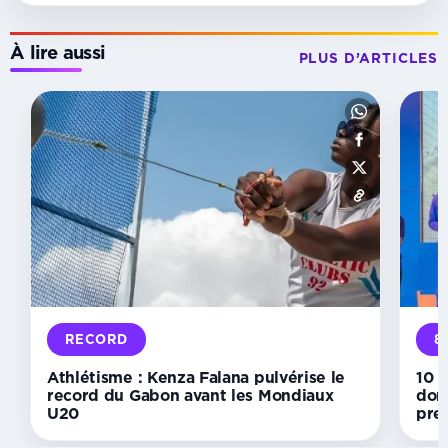
À lire aussi
PLUS D’ARTICLES
PROVINCIAL
Championnat
d’Athlétisme :
David
Nguema
et
Chantal
Nziengui
règnent
sur
le
200
RECORD
8
m
de
Athlétisme : Kenza Falana pulvérise le
10 K
l’Estuaire
record du Gabon avant les Mondiaux
dom
U20
pre