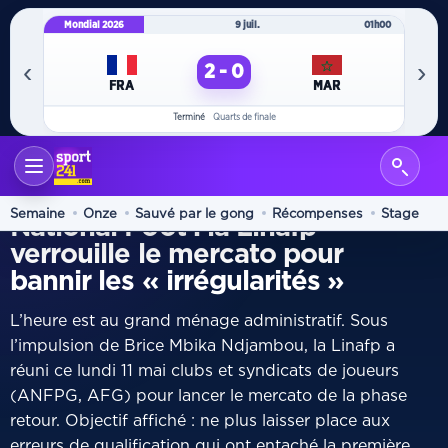
Mondial 2026
9 juil.
01h00
Mo
‹
›
2 - 0
FRA
MAR
Terminé
Quarts de finale
ACCUEIL
FOOTBALL
/
MERCATO
Semaine
Onze
Sauvé par le gong
Récompenses
Stage
National Foot : la Linafp
verrouille le mercato pour
bannir les « irrégularités »
L’heure est au grand ménage administratif. Sous
l’impulsion de Brice Mbika Ndjambou, la Linafp a
réuni ce lundi 11 mai clubs et syndicats de joueurs
(ANFPG, AFG) pour lancer le mercato de la phase
retour. Objectif affiché : ne plus laisser place aux
erreurs de qualification qui ont entaché la première