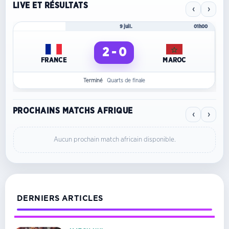
LIVE ET RÉSULTATS
‹
›
Mondial 2026
9 juil.
01h00
2 - 0
FRANCE
MAROC
Terminé
Quarts de finale
PROCHAINS MATCHS AFRIQUE
‹
›
Aucun prochain match africain disponible.
DERNIERS ARTICLES