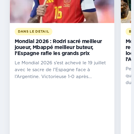
Vózinha,
seul
Africain
du
onze
de
DANS LE DETAIL
BI
rêve
Mondial 2026 : Rodri sacré meilleur
Mon
de
joueur, Mbappé meilleur buteur,
reg
la
l’Espagne rafle les grands prix
loc
FIFA
l’A
des
Le Mondial 2026 s’est achevé le 19 juillet
fans
Pen
avec le sacre de l’Espagne face à
de
qua
l’Argentine. Victorieuse 1-0 après...
la
du 
compétition
L’épopée
capverdienne
continue
de
laisser
des