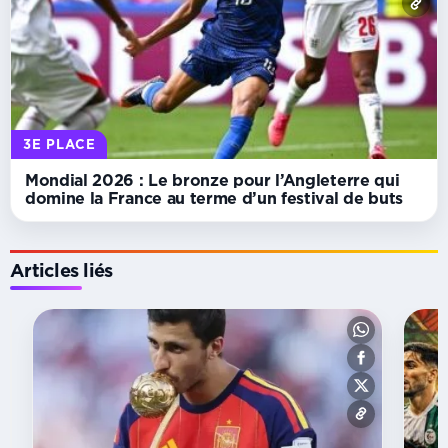
3E PLACE
Mondial 2026 : Le bronze pour l’Angleterre qui
domine la France au terme d’un festival de buts
Articles liés
ONZE
Mondial
2026 :
Le
gardien