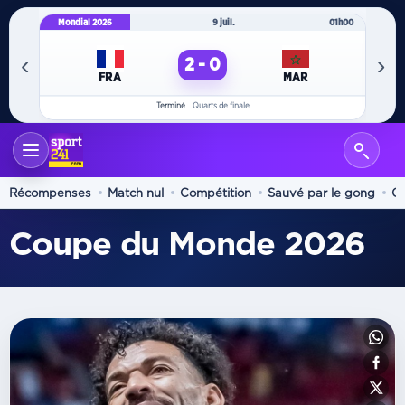
Mondial 2026
9 juil.
01h00
Mo
‹
›
2 - 0
FRA
MAR
Terminé
Quarts de finale
Récompenses
Match nul
Compétition
Sauvé par le gong
O
Coupe du Monde 2026