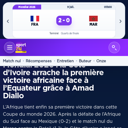
Mondial 2026
9 juil.
01h00
Mo
‹
›
2 - 0
FRA
MAR
Terminé
Quarts de finale
ACCUEIL
INTERNATIONAL
/
GROUPE E
Match nul
Récompenses
Entretien
Buteur
Onze
Mondial 2026 : la Côte
d’Ivoire arrache la première
victoire africaine face à
l’Equateur grâce à Amad
Diallo
L’Afrique tient enfin sa première victoire dans cette
Coupe du monde 2026. Après la défaite de l’Afrique
du Sud face au Mexique (0-2) et le match nul du