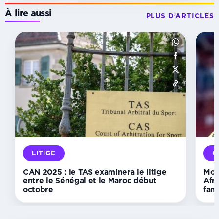
À lire aussi
PLUS D’ARTICLES
INSTANCES
Échecs :
le
Gabon
accède
à
la
vice-
présidence
de
la
Confédération
LITIGE
O
africaine
CAN 2025 : le TAS examinera le litige
Mon
entre le Sénégal et le Maroc début
Afri
octobre
fans