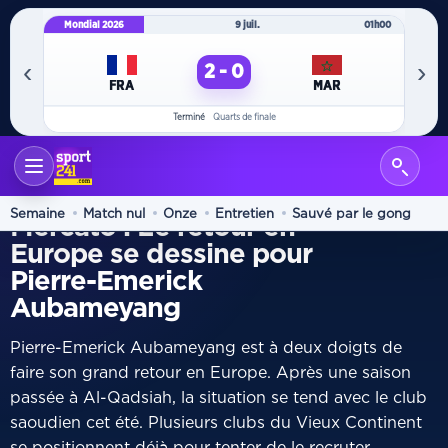
Mondial 2026
9 juil.
01h00
Mo
‹
›
2 - 0
FRA
MAR
Terminé
Quarts de finale
ACCUEIL
DIASPORA
/
RUMEUR
Semaine
Match nul
Onze
Entretien
Sauvé par le gong
Mercato : Le retour en
Europe se dessine pour
Pierre-Emerick
Aubameyang
Pierre-Emerick Aubameyang est à deux doigts de
faire son grand retour en Europe. Après une saison
passée à Al-Qadsiah, la situation se tend avec le club
saoudien cet été. Plusieurs clubs du Vieux Continent
se positionnent déjà pour tenter de le recruter.