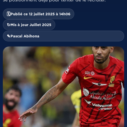
🗓
Publié ce 12 juillet 2025 à 14h06
↻
Mis à jour Juillet 2025
✎
Pascal Abihona