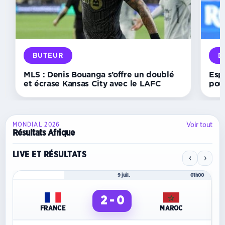
son
compteur
et
offre
la
victoire
face
BUTEUR
D
à
Lugo
MLS : Denis Bouanga s’offre un doublé
Esp
et écrase Kansas City avec le LAFC
pou
Voir tout
MONDIAL 2026
Résultats Afrique
LIVE ET RÉSULTATS
‹
›
Mondial 2026
9 juil.
01h00
2 - 0
FRANCE
MAROC