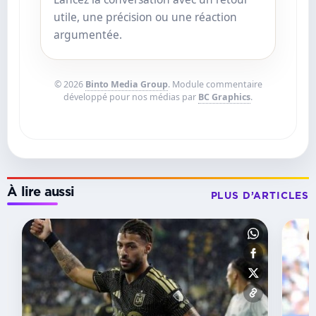
utile, une précision ou une réaction
argumentée.
© 2026
Binto Media Group
. Module commentaire
développé pour nos médias par
BC Graphics
.
À lire aussi
PLUS D’ARTICLES
BUT
Deportivo :
Aubameyang
ouvre
déjà