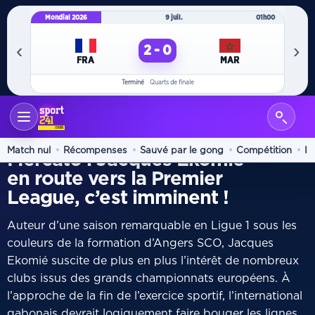
Mondial 2026
9 juil.
01h00
Mo
‹
›
2 - 0
FRA
MAR
Terminé
Quarts de finale
ACCUEIL
DIASPORA
/
TRANSFERT
Match nul
Récompenses
Sauvé par le gong
Compétition
In
Mercato : Jacques Ekomié
en route vers la Premier
League, c’est imminent !
Auteur d’une saison remarquable en Ligue 1 sous les
couleurs de la formation d’Angers SCO, Jacques
Ekomié suscite de plus en plus l’intérêt de nombreux
clubs issus des grands championnats européens. À
l’approche de la fin de l’exercice sportif, l’international
gabonais devrait logiquement faire bouger les lignes