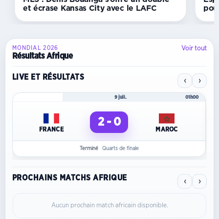
et écrase Kansas City avec le LAFC
pou
Voir tout
MONDIAL 2026
Résultats Afrique
LIVE ET RÉSULTATS
‹
›
Mondial 2026
9 juil.
01h00
2 - 0
FRANCE
MAROC
Terminé
Quarts de finale
PROCHAINS MATCHS AFRIQUE
‹
›
Aucun prochain match africain disponible.