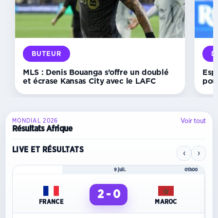
son
compteur
et
offre
la
victoire
face
BUTEUR
D
à
Lugo
MLS : Denis Bouanga s’offre un doublé
Esp
et écrase Kansas City avec le LAFC
pou
Voir tout
MONDIAL 2026
Résultats Afrique
LIVE ET RÉSULTATS
‹
›
Mondial 2026
9 juil.
01h00
2 - 0
FRANCE
MAROC