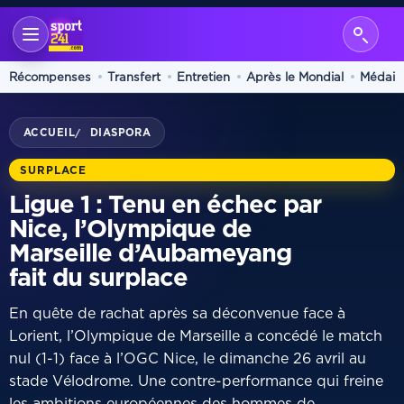
Récompenses
Transfert
Entretien
Après le Mondial
Médaill
ACCUEIL
DIASPORA
/
SURPLACE
Ligue 1 : Tenu en échec par
Nice, l’Olympique de
Marseille d’Aubameyang
fait du surplace
En quête de rachat après sa déconvenue face à
Lorient, l’Olympique de Marseille a concédé le match
nul (1-1) face à l’OGC Nice, le dimanche 26 avril au
stade Vélodrome. Une contre-performance qui freine
les ambitions européennes des hommes de