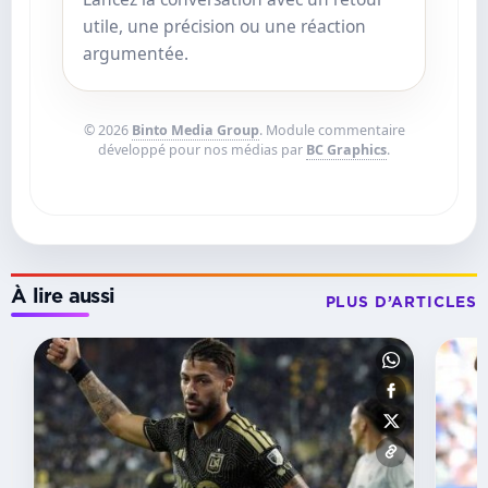
utile, une précision ou une réaction
argumentée.
© 2026
Binto Media Group
. Module commentaire
développé pour nos médias par
BC Graphics
.
À lire aussi
PLUS D’ARTICLES
BUT
Deportivo :
Aubameyang
ouvre
déjà