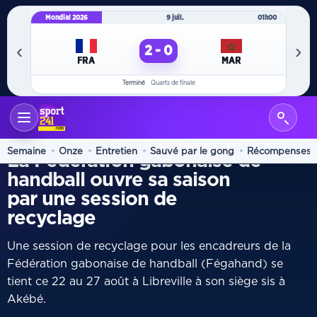
Mondial 2026
9 juil.
01h00
Mo
‹
›
2 - 0
FRA
MAR
Terminé
Quarts de finale
ACCUEIL
HAND
/
RECYCLAGE
Semaine
Onze
Entretien
Sauvé par le gong
Récompenses
La Fédération gabonaise de
handball ouvre sa saison
par une session de
recyclage
Une session de recyclage pour les encadreurs de la
Fédération gabonaise de handball (Fégahand) se
tient ce 22 au 27 août à Libreville à son siège sis à
Akébé.