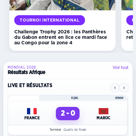
Owendo
règnent
sur
le
TOURNOI INTERNATIONAL
R
handball
provincial
Challenge Trophy 2026 : les Panthères
Cha
du Gabon entrent en lice ce mardi face
reto
au Congo pour la zone 4
Voir tout
MONDIAL 2026
Résultats Afrique
LIVE ET RÉSULTATS
‹
›
Mondial 2026
9 juil.
01h00
2 - 0
FRANCE
MAROC
Terminé
Quarts de finale