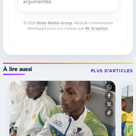
argumentée.
© 2026
Binto Media Group
. Module commentaire
développé pour nos médias par
BC Graphics
.
À lire aussi
PLUS D’ARTICLES
COMPÉTITION
Super-
Coupe
de
l’Estuaire :
VGHE
et
Manga