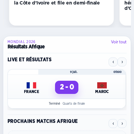
file
la Côte d’Ivoire et file en demi-finale
héri
en
d’Or
demi-
finale
Voir tout
MONDIAL 2026
Résultats Afrique
LIVE ET RÉSULTATS
‹
›
Mondial 2026
9 juil.
01h00
2 - 0
FRANCE
MAROC
Terminé
Quarts de finale
PROCHAINS MATCHS AFRIQUE
‹
›