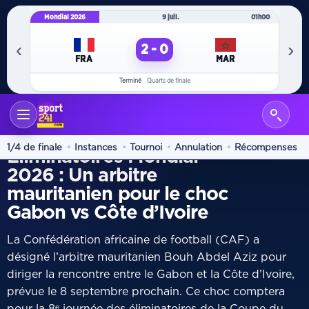
Mondial 2026
9 juil.
01h00
Mo
‹
›
2 - 0
FRA
MAR
Terminé
Quarts de finale
ACCUEIL
INTERNATIONAL
/
8ᵉ JOURNÉE
1/4 de finale
Instances
Tournoi
Annulation
Récompenses
Éliminatoires Mondial
2026 : Un arbitre
mauritanien pour le choc
Gabon vs Côte d’Ivoire
La Confédération africaine de football (CAF) a
désigné l’arbitre mauritanien Bouh Abdel Aziz pour
diriger la rencontre entre le Gabon et la Côte d’Ivoire,
prévue le 8 septembre prochain. Ce choc comptera
pour la 8ᵉ journée des éliminatoires de la Coupe du