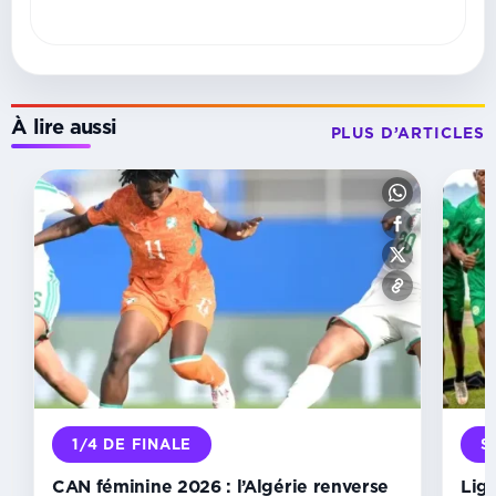
À lire aussi
PLUS D’ARTICLES
A
DOMICILE
CAN
féminine
2026 :
Le
Maroc
renvoie
l’Afrique
du
Sud
au
1/4 DE FINALE
S
bercail
et
CAN féminine 2026 : l’Algérie renverse
Lig