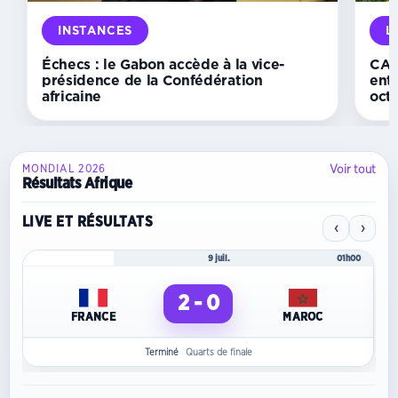
et
rêve
déjà
INSTANCES
L
d’Orlando
Pirates
Échecs : le Gabon accède à la vice-
CAN 
présidence de la Confédération
ent
africaine
oct
Voir tout
MONDIAL 2026
Résultats Afrique
LIVE ET RÉSULTATS
‹
›
Mondial 2026
9 juil.
01h00
2 - 0
FRANCE
MAROC
Terminé
Quarts de finale