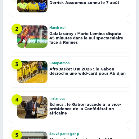
Derrick Assoumou connu le 7 août
Match nul
2
Galatasaray : Mario Lemina dispute
45 minutes dans le nul spectaculaire
face à Rennes
Compétition
3
AfroBasket U18 2026 : le Gabon
décroche une wild-card pour Abidjan
Instances
4
Échecs : le Gabon accède à la vice-
présidence de la Confédération
africaine
Sauvé par le gong
5