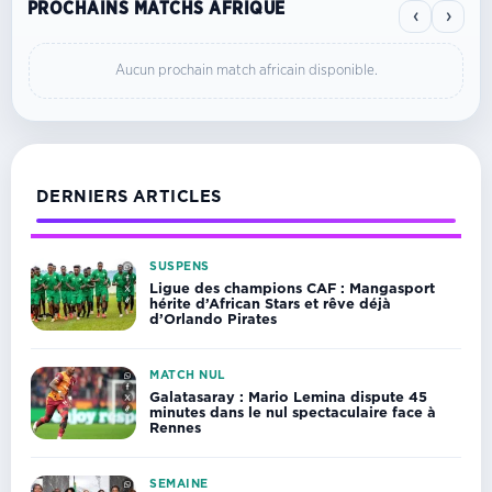
PROCHAINS MATCHS AFRIQUE
‹
›
Aucun prochain match africain disponible.
DERNIERS ARTICLES
SUSPENS
Ligue des champions CAF : Mangasport
hérite d’African Stars et rêve déjà
d’Orlando Pirates
MATCH NUL
Galatasaray : Mario Lemina dispute 45
minutes dans le nul spectaculaire face à
Rennes
SEMAINE