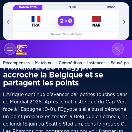
Mondial 2026
9 juil.
01h00
Mo
‹
›
2 - 0
FRA
MAR
Terminé
Quarts de finale
ACCUEIL
INTERNATIONAL
/
GROUPE H
Récompenses
Match nul
Compétition
Instances
Sauvé par 
Mondial 2026 : l’Égypte
accroche la Belgique et se
partagent les points
L’Afrique continue d’avancer par petites touches dans
ce Mondial 2026. Après le nul historique du Cap-Vert
face à l’Espagne (0-0), l’Égypte a elle aussi décroché
un point précieux en tenant la Belgique en échec (1-1),
ce lundi 15 juin au Seattle Stadium, dans le groupe G.
Les Pharaons ont longtemps cru pouvoir frapper un