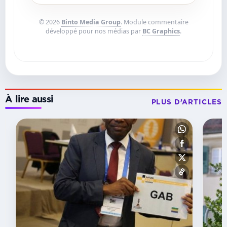
© 2026
Binto Media Group
. Module commentaire
développé pour nos médias par
BC Graphics
.
À lire aussi
PLUS D’ARTICLES
SUSPENS
Ligue
des
champions
CAF :
Mangasport
hérite
d’African
Stars