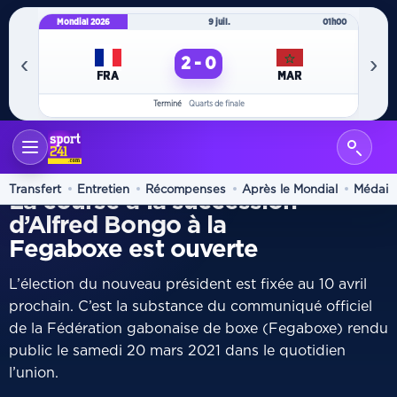
Mondial 2026
9 juil.
01h00
Mo
‹
›
2 - 0
FRA
MAR
Terminé
Quarts de finale
ACCUEIL
BOXE
/
VIE DES FÉDÉRATIONS
Transfert
Entretien
Récompenses
Après le Mondial
Médaill
La course à la succession
d’Alfred Bongo à la
Fegaboxe est ouverte
L’élection du nouveau président est fixée au 10 avril
prochain. C’est la substance du communiqué officiel
de la Fédération gabonaise de boxe (Fegaboxe) rendu
public le samedi 20 mars 2021 dans le quotidien
l’union.