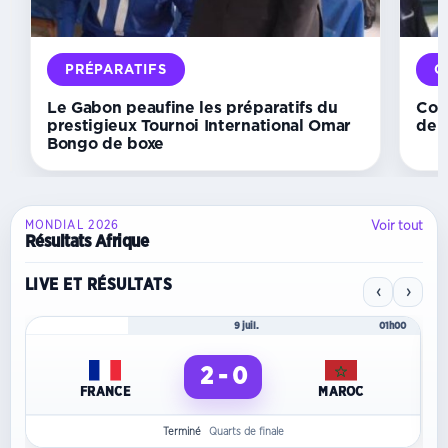
dirigeants
des
clubs
de
PRÉPARATIFS
C
l’Estuaire
Le Gabon peaufine les préparatifs du
Cou
prestigieux Tournoi International Omar
de 
Bongo de boxe
Voir tout
MONDIAL 2026
Résultats Afrique
LIVE ET RÉSULTATS
‹
›
Mondial 2026
9 juil.
01h00
2 - 0
FRANCE
MAROC
Terminé
Quarts de finale