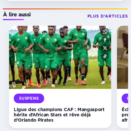
À lire aussi
PLUS D’ARTICLES
1/4 DE
FINALE
CAN
féminine
2026 :
l’Algérie
renverse
la
Côte
d’Ivoire
et
file
SUSPENS
I
en
demi-
Ligue des champions CAF : Mangasport
Éche
finale
hérite d’African Stars et rêve déjà
pré
d’Orlando Pirates
afri