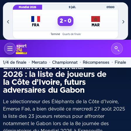
Mondial 2026
9 juil.
01h00
Mo
‹
›
2 - 0
FRA
MAR
Terminé
Quarts de finale
ACCUEIL
INTERNATIONAL
/
ADVERSAIRES
1/4 de finale
Mercato
Championnat
Récompenses
Finale
Éliminatoires Mondial
2026 : la liste de joueurs de
la Côte d’Ivoire, futurs
adversaires du Gabon
Le sélectionneur des Éléphants de la Côte d’Ivoire,
Emerse Faé, a bien dévoilé ce mercredi 27 août 2025
la liste des 23 joueurs retenus pour affronter
notamment le Gabon lors de la 8e journée des
éliminatoires du Mondial 2026 à Franceville.