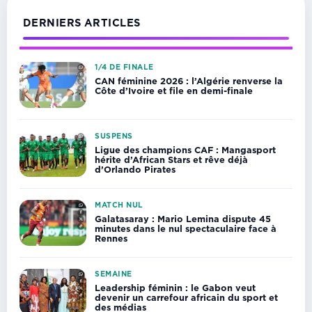
DERNIERS ARTICLES
1/4 DE FINALE
CAN féminine 2026 : l’Algérie renverse la
Côte d’Ivoire et file en demi-finale
SUSPENS
Ligue des champions CAF : Mangasport
hérite d’African Stars et rêve déjà
d’Orlando Pirates
MATCH NUL
Galatasaray : Mario Lemina dispute 45
minutes dans le nul spectaculaire face à
Rennes
SEMAINE
Leadership féminin : le Gabon veut
devenir un carrefour africain du sport et
des médias